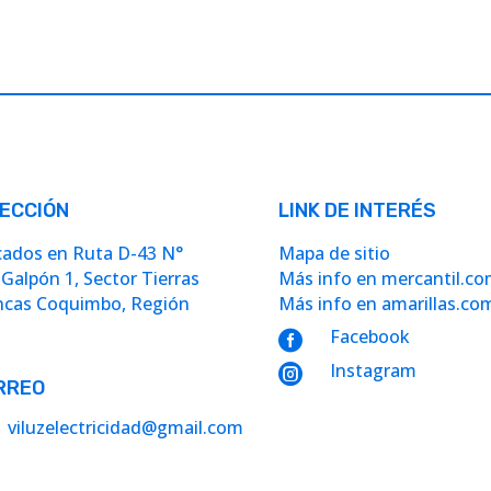
RECCIÓN
LINK DE INTERÉS
cados en Ruta D-43 N°
Mapa de sitio
 Galpón 1, Sector Tierras
Más info en mercantil.c
ncas Coquimbo, Región
Más info en amarillas.co
Facebook

Instagram

RREO
viluzelectricidad@gmail.com