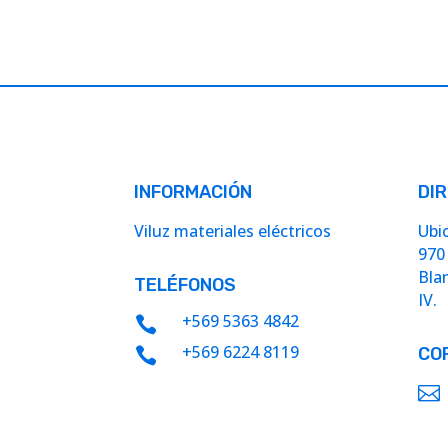
INFORMACIÓN
DI
Viluz materiales eléctricos
Ubi
970
Bla
TELÉFONOS
IV.
+569 5363 4842

+569 6224 8119
CO

