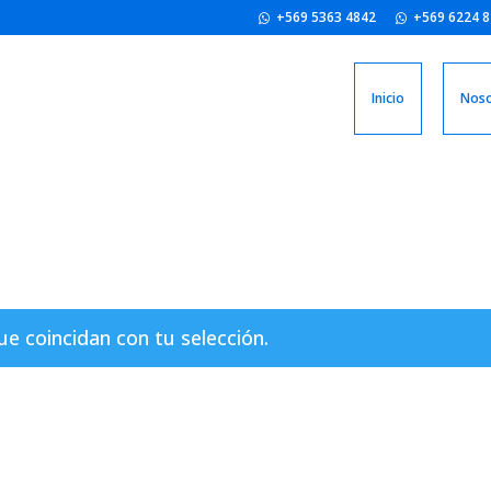
+569 5363 4842
+569 6224 
Inicio
Noso
 coincidan con tu selección.