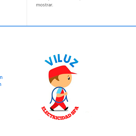
mostrar.
om
m